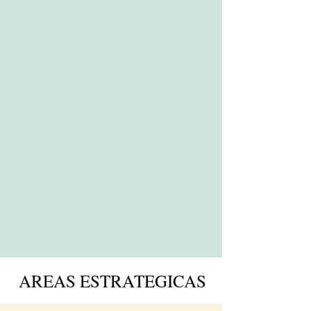
A nivel de 210 municipalidades
cafetaleras
3,247
Juntas Rurales
a Nivel Nacional
A nivel de 3,247 comunidades y zonas
cafetaleras
42
Cooperativas Cafetaleras
Afiliadas
Afiliados a AHPROCAFE a nivel
nacional
AREAS ESTRATEGICAS