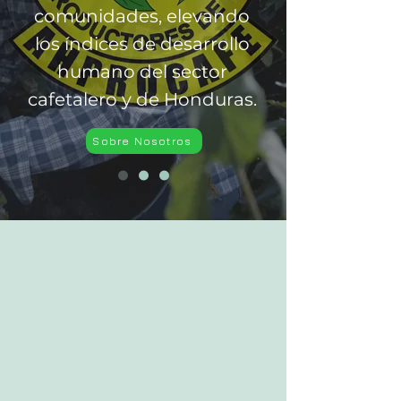
comunidades, elevando
los índices de desarrollo
humano del sector
cafetalero y de Honduras.
Sobre Nosotros
15
Juntas Departamentales
A nivel de 15 departamentos
cafetaleros
210
Juntas
Locales
a Nivel Nacional