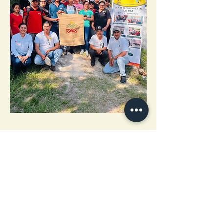
DESARROLLO COOPERATIVO
El Área de Desarrollo Cooperativo es dirigida
por la División de Desarrollo Cooperativo
(DIDECOOP), administrando la afiliación de
cooperativas cafetaleras, su vigencia, y
formación cooperativista y acompaña su
gestión empresarial, al igual que apoya a las
Cajas Rurales nacidas dentro del liderazgo
gremial de AHPROCAFE.