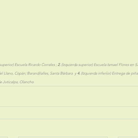
superior) Escuela Ricardo Corrales ; 
2.
 (Izquierda superior) Escuela Ismael Flores en 
l Llano, Copán; Barandilalles, Santa Bárbara  y 
4.
 (Izquierda inferior) Entrega de piñ
e Juticalpa, Olancho