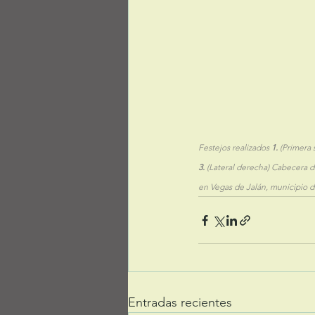
Festejos realizados 
1.
 (Primera 
3.
 (Lateral derecha) Cabecera de
en Vegas de Jalán, municipio d
Entradas recientes