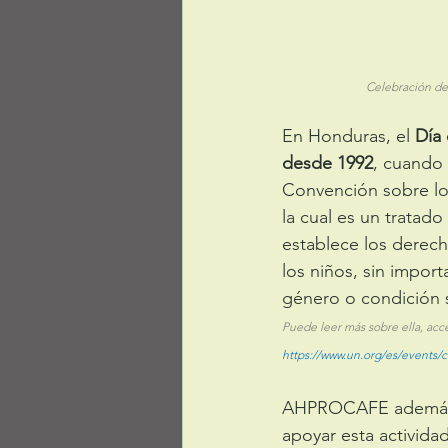
Celebración del
En Honduras, el 
Día 
desde 1992
, cuando 
Convención sobre lo
la cual es un tratado
establece los derec
los niños, sin importa
género o condición s
Puede leer más sobre ella, acc
https://www.un.org/es/events/
AHPROCAFE además d
apoyar esta actividad 