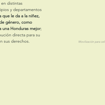
en distintas 
pios y departamentos 
a que le da a la niñez, 
 de género, como 
ra una Honduras mejor
; 
ución directa para su 
desarrollo y énfasis en sus derechos.					    
Movilización para cel