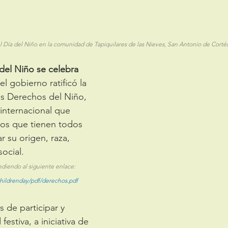
 Día del Niño en la comunidad de Tapiquilares de las Nieves, San Antonio de Cortés
del Niño se celebra 
el gobierno ratificó la 
s Derechos del Niño, 
 internacional que 
hos que tienen todos 
r su origen, raza, 
ocial.
ediendo al siguiente enlace: 
childrenday/pdf/derechos.pdf
e participar y 
festiva, a iniciativa de 